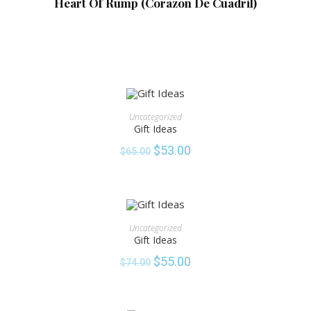
Heart Of Rump (Corazon De Cuadril)
ADD TO CART
Uncategorized
Gift Ideas
SALE!
$
53.00
$
65.00
ADD TO CART
Uncategorized
Gift Ideas
SALE!
$
55.00
$
74.00